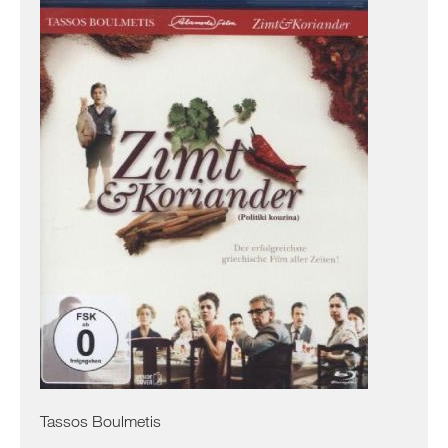
Albanien
Kosovo
Nordmazedonien
Serbien
Griechenland
/
Türkei
/
Zypern
Griechenland
Türkei
Zypern
Levante
/
Ägypten
Syrien
Tassos Boulmetis
Libanon