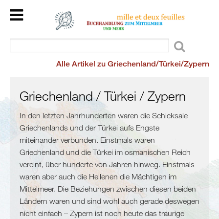
Home
Back
Länder
Kulturraum
Alle Artikel zu Griechenland/Türkei/Zypern
Veranstaltungen
Mittelmeer
Kinder/Jugend
Meer
Wir
Griechenland / Türkei / Zypern
und
lesen
mehr
In den letzten Jahrhunderten waren die Schicksale
für
Griechenlands und der Türkei aufs Engste
Flucht
Sie
miteinander verbunden. Einstmals waren
und
Dienstleistungen
Griechenland und die Türkei im osmanischen Reich
Migration
Über
vereint, über hunderte von Jahren hinweg. Einstmals
Maghreb
uns
waren aber auch die Hellenen die Mächtigen im
/
Mittelmeer. Die Beziehungen zwischen diesen beiden
Malta
Ländern waren und sind wohl auch gerade deswegen
Marokko
nicht einfach – Zypern ist noch heute das traurige