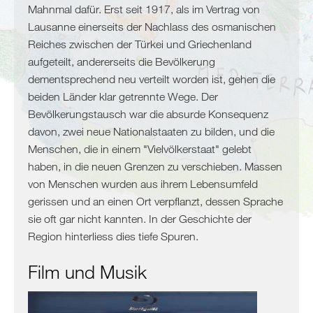
Algerien
Mahnmal dafür. Erst seit 1917, als im Vertrag von
Tunesien
Lausanne einerseits der Nachlass des osmanischen
Libyen
Reiches zwischen der Türkei und Griechenland
Malta
aufgeteilt, andererseits die Bevölkerung
Nördliche
dementsprechend neu verteilt worden ist, gehen die
Mittelmeerküste
beiden Länder klar getrennte Wege. Der
Bevölkerungstausch war die absurde Konsequenz
Spanien
davon, zwei neue Nationalstaaten zu bilden, und die
Frankreich
Menschen, die in einem "Vielvölkerstaat" gelebt
Italien
haben, in die neuen Grenzen zu verschieben. Massen
von Menschen wurden aus ihrem Lebensumfeld
Balkan
gerissen und an einen Ort verpflanzt, dessen Sprache
Slowenien
sie oft gar nicht kannten. In der Geschichte der
Kroatien
Region hinterliess dies tiefe Spuren.
Montenegro
Bosnien
Film und Musik
und
Herzegowina