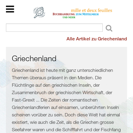
Home
Back
Länder
Kulturraum
Alle Artikel zu Griechenland
Veranstaltungen
Mittelmeer
Kinder/Jugend
Meer
Wir
Griechenland
und
lesen
mehr
Griechenland ist heute mit ganz unterschiedlichen
für
Themen überaus präsent in den Medien. Die
Flucht
Sie
Flüchtlinge auf den griechischen Inseln, der
und
Dienstleistungen
Zusammenbruch der griechischen Wirtschaft, der
Migration
Über
Fast-Grexit ... Die Zeiten der romantischen
Maghreb
uns
Griechenlandferien auf einsamen, unberührten Inseln
/
scheinen vorüber zu sein. Doch diese Welt hat einmal
Malta
existiert, wie auch die Zeit, als die Griechen grosse
Marokko
Seefahrer waren und die Schifffahrt und der Fischfang