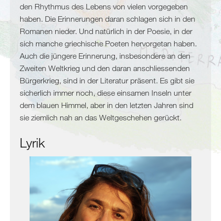
Algerien
den Rhythmus des Lebens von vielen vorgegeben
Tunesien
haben. Die Erinnerungen daran schlagen sich in den
Libyen
Romanen nieder. Und natürlich in der Poesie, in der
Malta
sich manche griechische Poeten hervorgetan haben.
Nördliche
Auch die jüngere Erinnerung, insbesondere an den
Mittelmeerküste
Zweiten Weltkrieg und den daran anschliessenden
Bürgerkrieg, sind in der Literatur präsent. Es gibt sie
Spanien
sicherlich immer noch, diese einsamen Inseln unter
Frankreich
dem blauen Himmel, aber in den letzten Jahren sind
Italien
sie ziemlich nah an das Weltgeschehen gerückt.
Balkan
Lyrik
Slowenien
Kroatien
Montenegro
Bosnien
und
Herzegowina