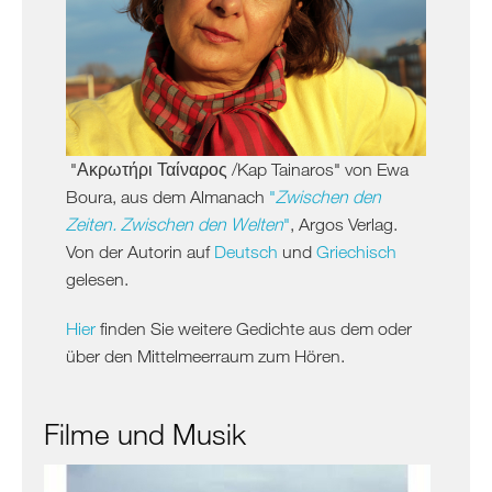
Albanien
Kosovo
Nordmazedonien
Serbien
Griechenland
/
"Ακρωτήρι Ταίναρος /Kap Tainaros" von Ewa
Türkei
Boura, aus dem Almanach
"
Zwischen den
/
Zeiten. Zwischen den Welten
"
, Argos Verlag.
Zypern
Von der Autorin auf
Deutsch
und
Griechisch
Griechenland
gelesen.
Türkei
Hier
finden Sie weitere Gedichte aus dem oder
Zypern
über den Mittelmeerraum zum Hören.
Levante
/
Ägypten
Filme und Musik
Syrien
Libanon