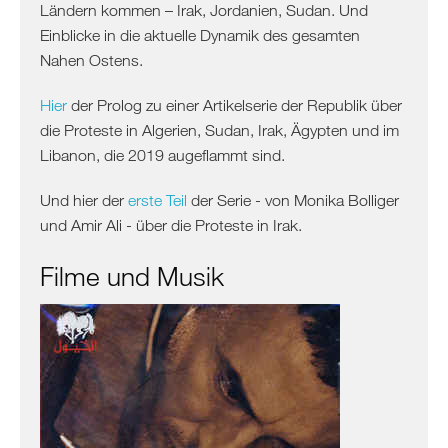
Albanien
Ländern kommen – Irak, Jordanien, Sudan. Und
Kosovo
Einblicke in die aktuelle Dynamik des gesamten
Nahen Ostens.
Nordmazedonien
Serbien
Hier
der Prolog zu einer Artikelserie der Republik über
Griechenland
die Proteste in Algerien, Sudan, Irak, Ägypten und im
/
Libanon, die 2019 augeflammt sind.
Türkei
/
Und hier der
erste Teil
der Serie - von Monika Bolliger
Zypern
und Amir Ali - über die Proteste in Irak.
Griechenland
Filme und Musik
Türkei
Zypern
Levante
/
Ägypten
Syrien
Libanon