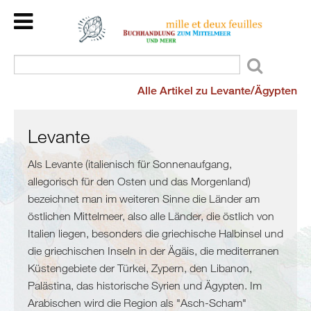
Home
Back
Länder
Kulturraum
Alle Artikel zu Levante/Ägypten
Veranstaltungen
Mittelmeer
Kinder/Jugend
Meer
Wir
Levante
und
lesen
mehr
Als Levante (italienisch für Sonnenaufgang,
für
allegorisch für den Osten und das Morgenland)
Flucht
Sie
bezeichnet man im weiteren Sinne die Länder am
und
Dienstleistungen
östlichen Mittelmeer, also alle Länder, die östlich von
Migration
Über
Italien liegen, besonders die griechische Halbinsel und
Maghreb
uns
die griechischen Inseln in der Ägäis, die mediterranen
/
Küstengebiete der Türkei, Zypern, den Libanon,
Malta
Palästina, das historische Syrien und Ägypten. Im
Marokko
Arabischen wird die Region als "Asch-Scham"