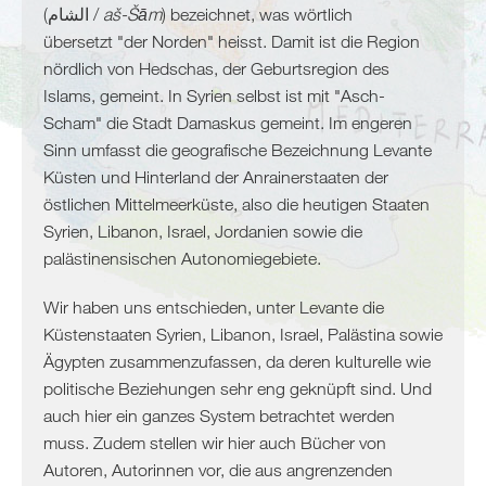
Algerien
(الشام /
aš-Šām
) bezeichnet, was wörtlich
Tunesien
übersetzt "der Norden" heisst. Damit ist die Region
Libyen
nördlich von Hedschas, der Geburtsregion des
Malta
Islams, gemeint. In Syrien selbst ist mit "Asch-
Nördliche
Scham" die Stadt Damaskus gemeint. Im engeren
Mittelmeerküste
Sinn umfasst die geografische Bezeichnung Levante
Küsten und Hinterland der Anrainerstaaten der
Spanien
östlichen Mittelmeerküste, also die heutigen Staaten
Frankreich
Syrien, Libanon, Israel, Jordanien sowie die
Italien
palästinensischen Autonomiegebiete.
Balkan
Wir haben uns entschieden, unter Levante die
Slowenien
Küstenstaaten Syrien, Libanon, Israel, Palästina sowie
Kroatien
Ägypten zusammenzufassen, da deren kulturelle wie
Montenegro
politische Beziehungen sehr eng geknüpft sind. Und
Bosnien
auch hier ein ganzes System betrachtet werden
und
muss. Zudem stellen wir hier auch Bücher von
Herzegowina
Autoren, Autorinnen vor, die aus angrenzenden