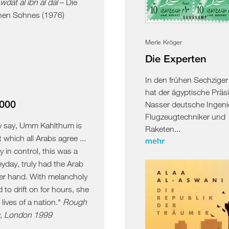
wdat al ibn al dal
– Die
nen Sohnes (1976)
Merle Kröger
Die Experten
In den frühen Sechziger
hat der ägyptische Präs
000
Nasser deutsche Ingeni
Flugzeugtechniker und
ey say, Umm Kahlthum is
Raketen...
 which all Arabs agree ...
mehr
ly in control, this was a
day, truly had the Arab
her hand. With melancholy
to drift on for hours, she
lives of a nation."
Rough
c, London 1999