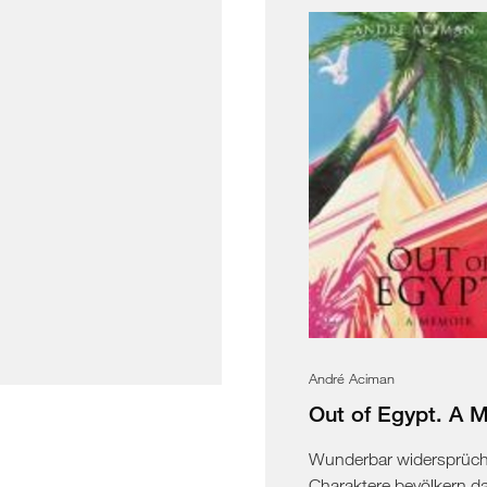
André Aciman
Out of Egypt. A 
Wunderbar widersprüch
Charaktere bevölkern d