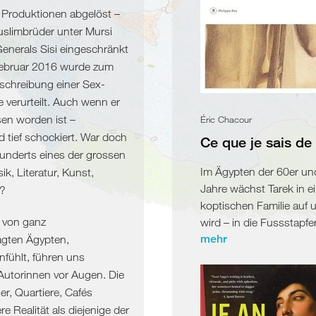
e Produktionen abgelöst –
uslimbrüder unter Mursi
nerals Sisi eingeschränkt
 Februar 2016 wurde zum
eschreibung einer Sex-
 verurteilt. Auch wenn er
sen worden ist –
Éric Chacour
d tief schockiert. War doch
Ce que je sais de 
underts eines der grossen
Im Ägypten der 60er un
k, Literatur, Kunst,
Jahre wächst Tarek in e
n?
koptischen Familie auf 
 von ganz
wird – in die Fussstapfen
mehr
ägten Ägypten,
nfühlt, führen uns
 Autorinnen vor Augen. Die
er, Quartiere, Cafés
 Realität als diejenige der