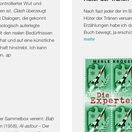
ntrollierter Wut und
en ist.
Clash
überzeugt
Nach fast jeder der im 
t Dialogen, die gekonnt
Hüter der Tränen versa
Erzählungen habe ich d
eologisch auferlegte
Buch bewegt, ja erschütt
t den realen Bedürfnissen
mehr
at und auf eine künstliche
haft hinstrebt. Ich kann
en.
ap
eser Sammelbox vereint:
Bab
on (1958),
Al-asfour
– Der