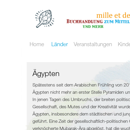
Home
Länder
Veranstaltungen
Kind
Kulturraum
Maghreb
Nördliche
Mittelmeer
/
Mittelmeerküste
Ägypten
Meer
Malta
Spanien
Spätestens seit dem Arabischen Frühling von 2
Ägypten nicht mehr an erster Stelle Pyramiden u
und
Marokko
Frankreich
In jenen Tagen des Umbruchs, der breiten politis
Gesellschaft, des Mutes und der Kreativität wurd
mehr
Algerien
Italien
Ägypten, insbesondere dem städtischen und ju
geführt. Eine Zeit der gesellschaftlich-politischen
Flucht
Tunesien
verknöcherte Mubarak-Ära abgelöst, hat die wuc