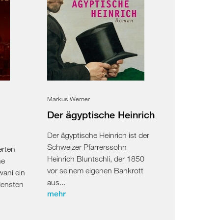
Markus Werner
Der ägyptische Heinrich
Der ägyptische Heinrich ist der
Schweizer Pfarrerssohn
erten
Heinrich Bluntschli, der 1850
he
vor seinem eigenen Bankrott
wani ein
aus...
densten
mehr