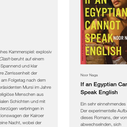
iches Kammerspiel: explosiv
Clash
beruht auf einem
. Spannend und klar
re Zerrissenheit der
Noor Naga
 am Folgetag nach dem
If an Egyptian Ca
räsidenten Mursi im Jahre
Speak English
religiöse Menschen aus
ialen Schichten und mit
Ein sehr einnehmendes
terzügen verbringen in
Der experimentelle Auf
ionswagen der Kairoer
dieses Romans, der von
 eine Nacht, wobei der
abwechselnden, sich