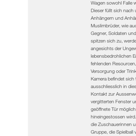
Wagen sowohl Falle w
Dieser füllt sich nach
Anhängern und Anhän
Muslimbrüder, wie a
Gegner, Soldaten und
spitzen sich zu, werd
angesichts der Ungew
lebensbedrohlichen E
fehlenden Resourcen,
Versorgung oder Trink
Kamera befindet sich
ausschliesslich in di
Kontakt zur Aussenwel
vergitterten Fenster 
geöffnete Tür möglic
hineingestossen wird.
die Zuschauerinnen u
Gruppe, die Spielbal