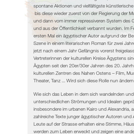
und
Libyen
spontane Aktionen und vielfältigste künstlerisch
bis diese wieder zuerst von der Regierung der M
Migration
Malta
und dann vom immer repressiveren System des Ge
und aus der Öffentlichkeit verbannt wurden. Im
ersten Mal ein ägyptischer Autor aufgrund der B
Balkan
Griechenland
Levante
Szene in einem literarischen Roman für zwei Jahre
jetzt nach einem Jahr Gefängnis vorerst freigelas
Slowenien
/
/
Vertreterinnen der kulturellen Kreise Ägyptens sin
Kroatien
Türkei
Ägypten
Ägypten seit den 20er/30er Jahren des 20. Jahrh
kulturellen Zentren des Nahen Ostens – Film, Musi
Montenegro
/
Syrien
Theater, Tanz ... Wird sich diese Rolle nun änder
Bosnien
Zypern
Libanon
Wie sich das Leben in dem sich wandelnden und
unterschiedlichen Strömungen und Idealen gepr
und
Griechenland
Israel
insbesondere im urbanen Kairo und Alexandria, a
zahlreiche Texte junger ägyptischer Autoren und
Herzegowina
Türkei
Palästina
Leute auf der Strasse erhalten eine Stimme, Häus
werden zum Leben erweckt und zeigen eine andere
Albanien
Zypern
Ägypten