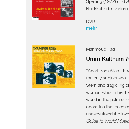
Sperling (1972) und
A
Rückkehr des verlore
DVD
mehr
Mahmoud Fadl
Umm Kalthum 7
"Apart from Allah, th
the only subject about
Stern and tragic, rigid
woman who, in her hey
world in the palm of 
operettas that seemed 
encapsultaed the love 
Guide to World Musi