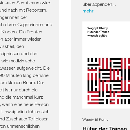
ie auch Schutzraum wird.
überlappenden...
 und nach mit Reportern,
mehr
gerinnen der
uch deren Gegnerinnen und
 Kindern. Die Fronten
en aber immer wieder
issheit, den
reignissen und den
 wie medizinische
wasser, aufgeweicht. Die
 90 Minuten lang beinahe
esem kleinen Raum. Der
t ist nur durch die
und die manchmal kurz
h, wenn eine neue Person
 Unweigerlich fühlen sich
nd Zuschauer Teil dieser
Wagdy El Komy
l von unmenschlichen
Hüter der Tränen