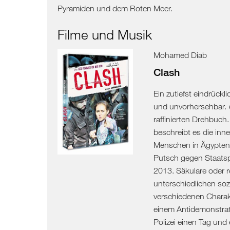
Pyramiden und dem Roten Meer.
Kosovo
Filme und Musik
Nordmazedonien
Mohamed Diab
Serbien
Clash
Ein zutiefst eindrückl
und unvorhersehbar.
raffinierten Drehbuch
beschreibt es die inne
Menschen in Ägypten
Putsch gegen Staatsp
2013. Säkulare oder 
unterschiedlichen soz
verschiedenen Charak
einem Antidemonstrat
Polizei einen Tag und