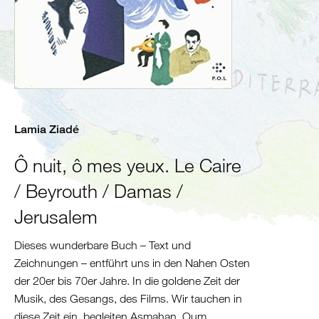
Algerien
Tunesien
Libyen
Malta
Nördliche
Mittelmeerküste
Spanien
Lamia Ziadé
Frankreich
Italien
Ô nuit, ô mes yeux. Le Caire
/ Beyrouth / Damas /
Balkan
Slowenien
Jerusalem
Kroatien
Dieses wunderbare Buch – Text und
Montenegro
Zeichnungen – entführt uns in den Nahen Osten
Bosnien
der 20er bis 70er Jahre. In die goldene Zeit der
und
Musik, des Gesangs, des Films. Wir tauchen in
Herzegowina
diese Zeit ein, begleiten Asmahan, Oum