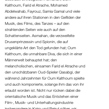
Albanien
Kalthoum, Farid el Atrache, Mohamed
Kosovo
Abdelwahab, Fayrouz, Samia Gamal und viele
Nordmazedonien
andere auf ihren Stationen in den Gefilden der
Serbien
Musik, des Films, des Tanzes – auf den
Griechenland
strahlenden Seiten wie auch auf den
/
Schattenseiten. Asmahan, die verzweifelte
Türkei
Drusenprinzessin und Spionin, die auf
/
ungeklärte Art den Tod gefunden hat; Oum
Kalthoum, die unnahbare Diva, die sich in einer
Zypern
Männerwelt behauptet hat; den
Griechenland
melancholischen, einsamen Farid el Atrache und
Türkei
den unschätzbaren Oud-Spieler Qasabgi, der
Zypern
während Jahrzehnten für Oum Kalthoum spielte
Levante
und auch komponierte, solange ihm das von ihr
/
erlaubt worden ist. Nicht nur rücken dabei die
Ägypten
orientalische Musik und das Entstehen einer
Syrien
Film-, Musik- und Unterhaltungsindustrie
Libanon
insbesondere in Kairo und Beirut näher, wir