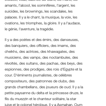
amants, l'alcool, les somnifères, l'argent, les
suicides, les brownings, les scandales, les
palaces. Il y a le chant, la musique, la voix, les
ovations, les triomphes, la gloire. Il y a l'audace,
le génie, l'aventure, la tragédie.
Il y a des poètes et des émirs, des danseuses,
des banquiers, des officiers, des imams, des
cheikhs, des actrices, des khawagates, des
musiciens, des vamps, des noctambules, des
révoltés, des sultans, des pachas, des beys, des
espionnes, des prodiges, des rois d'Egypte et la
cour. D'éminents journalistes, de célèbres
compositeurs, des patronnes de clubs, des
grands chambellans, des joueurs de oud. Il y a la
petite paysanne du delta et la princesse druze, le
fils du muezzin et le chanteur solitaire, la star
juive et le colonel héroïque. Il y a Asmahan, Oum