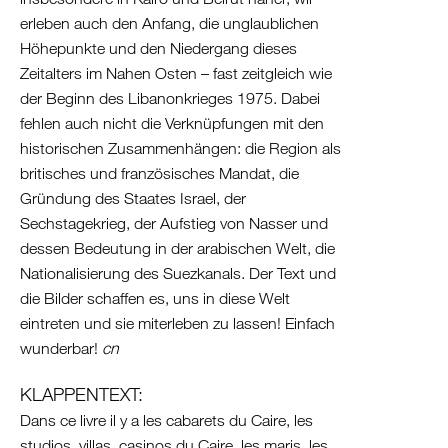
Israel
erleben auch den Anfang, die unglaublichen
Palästina
Höhepunkte und den Niedergang dieses
Ägypten
Zeitalters im Nahen Osten – fast zeitgleich wie
der Beginn des Libanonkrieges 1975. Dabei
fehlen auch nicht die Verknüpfungen mit den
historischen Zusammenhängen: die Region als
britisches und französisches Mandat, die
Gründung des Staates Israel, der
Sechstagekrieg, der Aufstieg von Nasser und
dessen Bedeutung in der arabischen Welt, die
Nationalisierung des Suezkanals. Der Text und
die Bilder schaffen es, uns in diese Welt
eintreten und sie miterleben zu lassen! Einfach
wunderbar!
cn
KLAPPENTEXT:
Dans ce livre il y a les cabarets du Caire, les
studios, villas, casinos du Caire, les maris, les