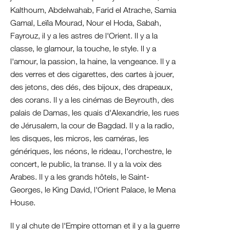
Kalthoum, Abdelwahab, Farid el Atrache, Samia
Gamal, Leïla Mourad, Nour el Hoda, Sabah,
Fayrouz, il y a les astres de l'Orient. Il y a la
classe, le glamour, la touche, le style. Il y a
l'amour, la passion, la haine, la vengeance. Il y a
des verres et des cigarettes, des cartes à jouer,
des jetons, des dés, des bijoux, des drapeaux,
des corans. Il y a les cinémas de Beyrouth, des
palais de Damas, les quais d'Alexandrie, les rues
de Jérusalem, la cour de Bagdad. Il y a la radio,
les disques, les micros, les caméras, les
génériques, les néons, le rideau, l'orchestre, le
concert, le public, la transe. Il y a la voix des
Arabes. Il y a les grands hôtels, le Saint-
Georges, le King David, l'Orient Palace, le Mena
House.
Il y al chute de l'Empire ottoman et il y a la guerre