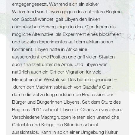
Algerien
entgegengesetzt. Während sich ein aktiver
Tunesien
Widerstand von Libyern gegen das autoritäre Regime
Libyen
von Gaddafi wandet, galt Libyen den linken
Malta
europäischen Bewegungen in den 70er Jahren als
Nördliche
mögliche Alternative, als Experiment eines blockfreien
Mittelmeerküste
und sozialen Experimentes auf dem afrikanischen
Kontinent. Libyen hatte in Afrika eine
Spanien
ausserordentliche Position und griff vielen Staaten
Frankreich
auch finanziell unter die Arme. Und Libyen war
Italien
natürlich auch ein Ort der Migration für viele
Menschen aus Westafrika. Das hat sich geändert –
Balkan
durch den Machtmissbrauch von Gaddafis Clan,
Slowenien
durch die viel zu lang andauernde Repression der
Kroatien
Bürger und Bürgerinnen Libyens. Seit dem Sturz des
Montenegro
Regimes 2011 scheint Libyen im Chaos zu versinken.
Bosnien
Verschiedene Machtgruppen leisten sich unendliche
und
Gefechte und Kriege, die Situation scheint
Herzegowina
aussichtslos. Kann in solch einer Umgebung Kultur