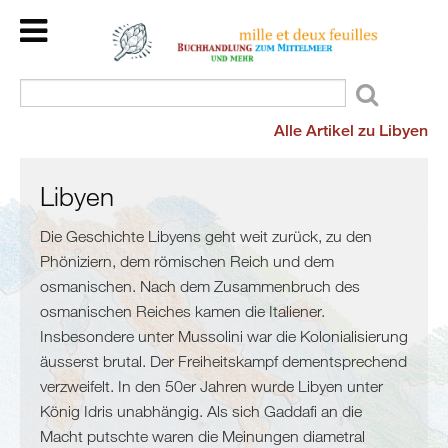
Home
Back
Länder
Kulturraum
Alle Artikel zu Libyen
Veranstaltungen
Mittelmeer
Kinder/Jugend
Meer
Wir
Libyen
und
lesen
mehr
Die Geschichte Libyens geht weit zurück, zu den
für
Phöniziern, dem römischen Reich und dem
Flucht
Sie
osmanischen. Nach dem Zusammenbruch des
und
Dienstleistungen
osmanischen Reiches kamen die Italiener.
Migration
Über
Insbesondere unter Mussolini war die Kolonialisierung
Maghreb
uns
äusserst brutal. Der Freiheitskampf dementsprechend
/
verzweifelt. In den 50er Jahren wurde Libyen unter
Malta
König Idris unabhängig. Als sich Gaddafi an die
Marokko
Macht putschte waren die Meinungen diametral