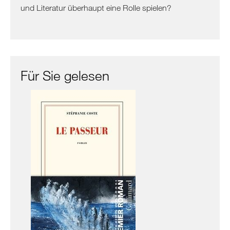
Albanien
und Literatur überhaupt eine Rolle spielen?
Kosovo
Nordmazedonien
Serbien
Griechenland
Für Sie gelesen
/
Türkei
/
Zypern
Griechenland
Türkei
Zypern
Levante
/
Ägypten
Syrien
Libanon